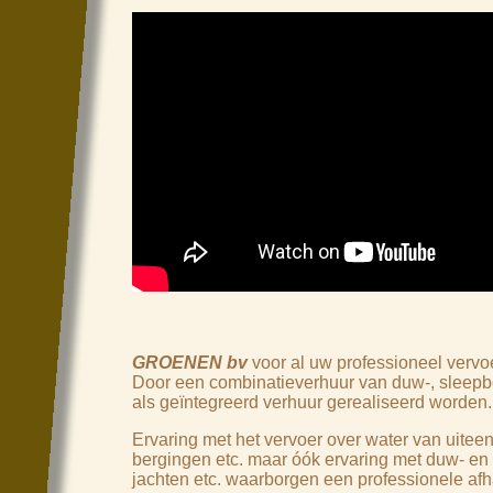
GROENEN bv
voor al uw professioneel vervo
Door een combinatieverhuur van duw-, sleepb
als geïntegreerd verhuur gerealiseerd worden.
Ervaring met het vervoer over water van uitee
bergingen etc. maar óók ervaring met duw- e
jachten etc. waarborgen een professionele af